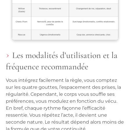
Willow
Tristesse, ressentiment
Changement de vie, séparation, deuil
(Saule)
Cherry Plum
Nervosité, peur de perdre le
Surcharge émotionnelle, conflits relationnels
contrôle
Rescue
Urgence émotionnelle
Coup dur, annonce stressante, choc
Les modalités d’utilisation et la
fréquence recommandée
Vous intégrez facilement la règle, vous comptez
sur les quatre gouttes, l’espacement des prises, la
régularité. Cependant, le corps vous souffle ses
préférences, vous modulez en fonction du vécu.
En bref, chaque rythme façonne l’efficacité
ressentie. Vous répétez l’acte, il devient une
seconde nature.
Le résultat dépend alors moins de
la formule que de votre continuité.