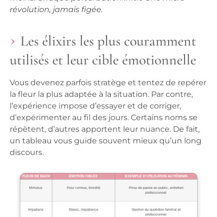
révolution, jamais figée.
Les élixirs les plus couramment
utilisés et leur cible émotionnelle
Vous devenez parfois stratège et tentez de repérer
la fleur la plus adaptée à la situation.
Par contre,
l’expérience impose d’essayer et de corriger,
d’expérimenter au fil des jours. Certains noms se
répètent, d’autres apportent leur nuance. De fait,
un tableau vous guide souvent mieux qu’un long
discours.
FLEUR DE BACH
ÉMOTION CIBLÉE
EXEMPLE D’UTILISATION AU FÉMININ
Mimulus
Peur connue, timidité
Prise de parole en public, entretien
professionnel
Impatiens
Stress, impatience
Gestion du quotidien familial et
professionnel