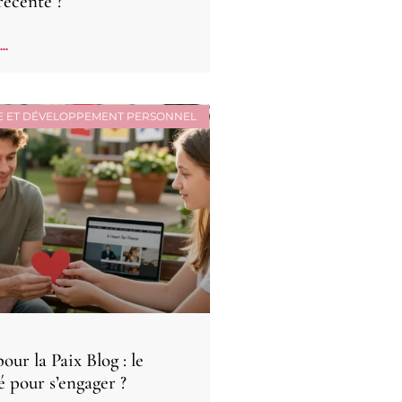
 récente ?
..
E ET DÉVELOPPEMENT PERSONNEL
ur la Paix Blog : le
é pour s’engager ?