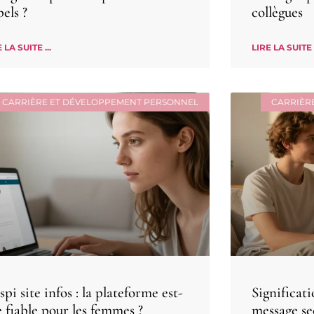
els ?
collègues
 LA SUITE ...
LIRE LA SUITE .
CARRIÈRE ET DÉVELOPPEMENT PERSONNEL
CARRIÈR
pi site infos : la plateforme est-
Significati
e fiable pour les femmes ?
message se