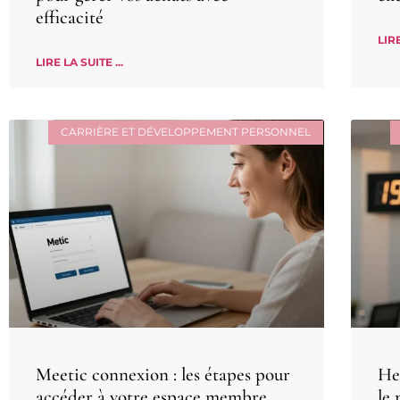
efficacité
LIRE
LIRE LA SUITE ...
CARRIÈRE ET DÉVELOPPEMENT PERSONNEL
Meetic connexion : les étapes pour
Heu
accéder à votre espace membre
le