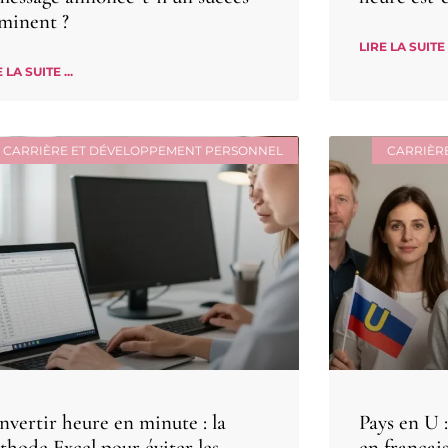
minent ?
LIRE LA SUITE .
 LA SUITE ...
CARRIÈRE ET DÉVELOPPEMENT PERSONNEL
CARRIÈR
nvertir heure en minute : la
Pays en U :
thode Excel pour éviter les
en françai