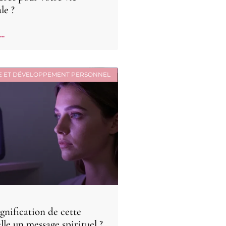
le ?
..
E ET DÉVELOPPEMENT PERSONNEL
signification de cette
lle un message spirituel ?