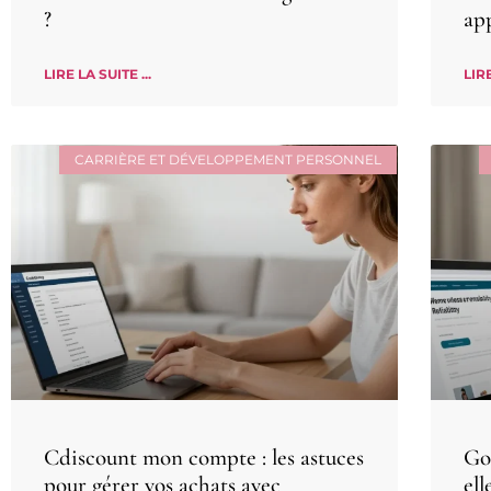
?
app
LIRE LA SUITE ...
LIRE
CARRIÈRE ET DÉVELOPPEMENT PERSONNEL
Cdiscount mon compte : les astuces
Gos
pour gérer vos achats avec
ell