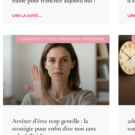
fiable pour trancher aujourd’hui ?
d’a
LIRE LA SUITE ...
LIRE
CARRIÈRE ET DÉVELOPPEMENT PERSONNEL
Arrêter d’être trop gentille : la
21
stratégie pour enfin dire non sans
vo