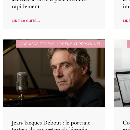
rapidement
im
LIRE LA SUITE ...
LIRE
CARRIÈRE ET DÉVELOPPEMENT PERSONNEL
Jean-Jacques Debout : le portrait
Co
intime de cet artiste de légende
mé