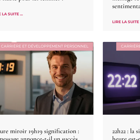
sentimenta
 LA SUITE ...
LIRE LA SUITE .
CARRIÈRE ET DÉVELOPPEMENT PERSONNEL
CARRIÈR
re miroir 19h19 signification :
22h22 : la 
 message annonce-t-il un succès
heure est-e