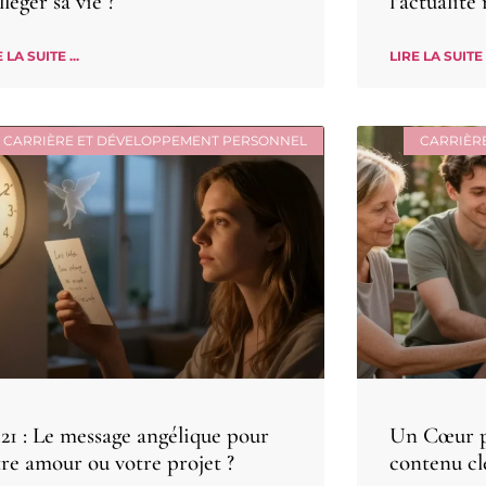
lléger sa vie ?
l’actualité
 LA SUITE ...
LIRE LA SUITE .
CARRIÈRE ET DÉVELOPPEMENT PERSONNEL
CARRIÈR
h21 : Le message angélique pour
Un Cœur po
tre amour ou votre projet ?
contenu cl