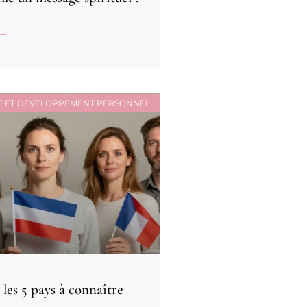
..
E ET DÉVELOPPEMENT PERSONNEL
 les 5 pays à connaître
s