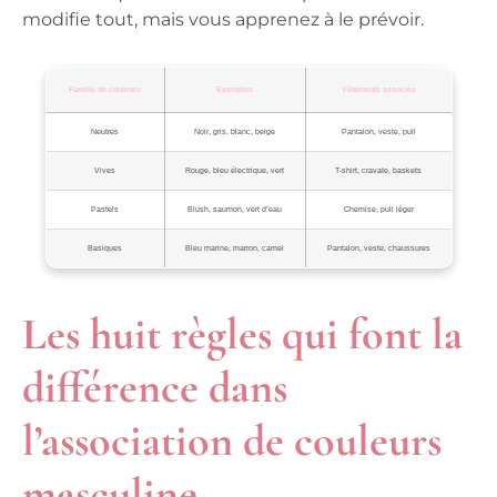
modifie tout, mais vous apprenez à le prévoir.
Famille de couleurs
Exemples
Vêtements associés
Neutres
Noir, gris, blanc, beige
Pantalon, veste, pull
Vives
Rouge, bleu électrique, vert
T-shirt, cravate, baskets
Pastels
Blush, saumon, vert d’eau
Chemise, pull léger
Basiques
Bleu marine, marron, camel
Pantalon, veste, chaussures
Les huit règles qui font la
différence dans
l’association de couleurs
masculine