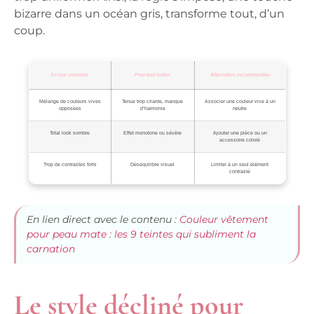
bizarre dans un océan gris, transforme tout, d’un
coup.
Erreur courante
Pourquoi éviter
Alternative recommandée
Mélange de couleurs vives
Tenue trop criarde, manque
Associer une couleur vive à un
opposées
d’harmonie
neutre
Total look sombre
Effet monotone ou sévère
Ajouter une pièce ou un
accessoire coloré
Trop de contrastes forts
Déséquilibre visuel
Limiter à un seul élément
contrasté
En lien direct avec le contenu :
Couleur vêtement
pour peau mate : les 9 teintes qui subliment la
carnation
Le style décliné pour