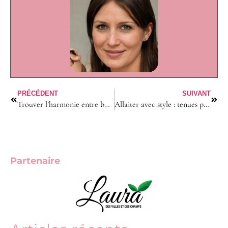
PRÉCÉDENT
SUIVANT
Trouver l’harmonie entre bureau et berceau : secrets de mamans actives
Allaiter avec style : tenues pratiques et élégantes pour jeunes mamans
Partenaire