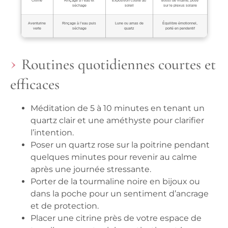
Citrine
Rinçage à l’eau et
Exposition courte au
Boost de vitalité, posé
séchage
soleil
sur le plexus solaire
Aventurine
Rinçage à l’eau puis
Lune ou amas de
Équilibre émotionnel,
verte
séchage
quartz
porté en pendentif
Routines quotidiennes courtes et
efficaces
Méditation de 5 à 10 minutes en tenant un
quartz clair et une améthyste pour clarifier
l’intention.
Poser un quartz rose sur la poitrine pendant
quelques minutes pour revenir au calme
après une journée stressante.
Porter de la tourmaline noire en bijoux ou
dans la poche pour un sentiment d’ancrage
et de protection.
Placer une citrine près de votre espace de