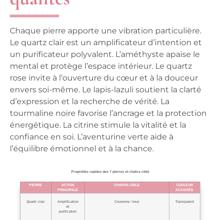
Chaque pierre apporte une vibration particulière.
Le quartz clair est un amplificateur d’intention et
un purificateur polyvalent. L’améthyste apaise le
mental et protège l’espace intérieur. Le quartz
rose invite à l’ouverture du cœur et à la douceur
envers soi-même. Le lapis-lazuli soutient la clarté
d’expression et la recherche de vérité. La
tourmaline noire favorise l’ancrage et la protection
énergétique. La citrine stimule la vitalité et la
confiance en soi. L’aventurine verte aide à
l’équilibre émotionnel et à la chance.
Propriétés rapides des 7 pierres et chakra ciblé
PIERRE
ACTION
CHAKRA CIBLE
COULEUR
PRINCIPALE
ASSOCIÉE
Quartz clair
Amplification
Couronne / tous
Transparent
et
purification