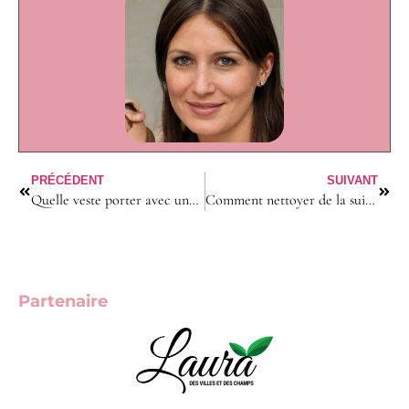
PRÉCÉDENT
SUIVANT
Quelle veste porter avec une robe courte pour un look équilibré ?
Comment nettoyer de la suie : le plan sûr par type de surface ?
Partenaire