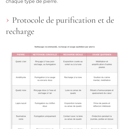
chaque type de pierre.
Protocole de purification et de
recharge
Nettoyage recommandé, recharge et usage quotidien par pierre
PIERRE
NETTOYAGE CONSEILLÉ
RECHARGE IDÉALE
USAGE QUOTIDIEN
Quartz clair
Rinçage à l’eau puis
Exposition courte au
Méditation et
séchage, ou fumigation
soleil ou à la lune
amplification d’autres
pierres
Améthyste
Fumigation à la sauge
Recharge à la lune
Soutien du calme
ou encens doux
mental, méditation
Quartz rose
Rinçage doux à l’eau et
Lune ou amas de
Rituels d’amour-propre et
séchage à l’air
quartz
apaisement du cœur
Lapis‑lazuli
Fumigation ou chiffon
Exposition lunaire
Prise de parole et
doux
ou amas de quartz
réflexion intérieure
Tourmaline
Fumigation uniquement
Contact avec la terre
Protection pendant la
noire
ou amas de quartz
journée, portée en bijoux