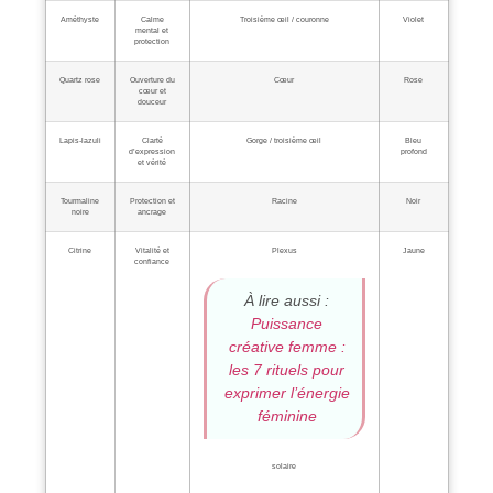
Améthyste
Calme
Troisième œil / couronne
Violet
mental et
protection
Quartz rose
Ouverture du
Cœur
Rose
cœur et
douceur
Lapis‑lazuli
Clarté
Gorge / troisième œil
Bleu
d’expression
profond
et vérité
Tourmaline
Protection et
Racine
Noir
noire
ancrage
Citrine
Vitalité et
Plexus
Jaune
confiance
À lire aussi :
Puissance
créative femme :
les 7 rituels pour
exprimer l’énergie
féminine
solaire