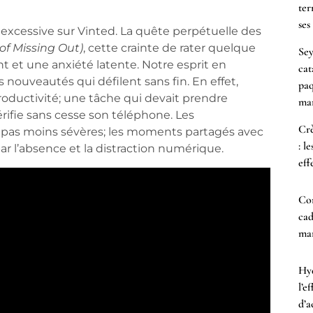
ter
ses
on excessive sur Vinted. La quête perpétuelle des
 of Missing Out)
, cette crainte de rater quelque
Sey
 et une anxiété latente. Notre esprit en
cat
 nouveautés qui défilent sans fin. En effet,
paq
oductivité; une tâche qui devait prendre
mar
rifie sans cesse son téléphone. Les
Crè
 pas moins sévères; les moments partagés avec
: l
ar l’absence et la distraction numérique.
eff
Co
cad
mam
Hyd
l’e
d’a