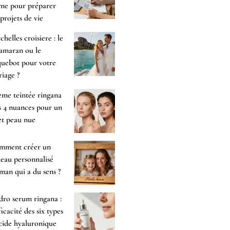
me pour préparer
 projets de vie
chelles croisiere : le
amaran ou le
uebot pour votre
iage ?
me teintée ringana
es 4 nuances pour un
et peau nue
mment créer un
eau personnalisé
an qui a du sens ?
ro serum ringana :
fficacité des six types
cide hyaluronique