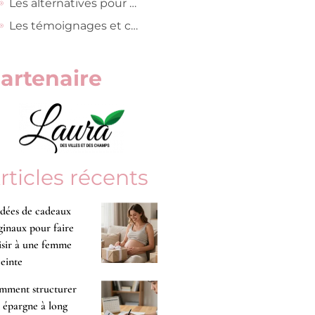
Les alternatives pour une déconnexion sans perte
Les témoignages et conseils d’utilisatrices de Vinted
artenaire
rticles récents
idées de cadeaux
ginaux pour faire
isir à une femme
einte
mment structurer
 épargne à long