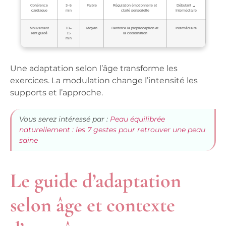
Cohérence
3–5
Faible
Régulation émotionnelle et
Débutant →
cardiaque
min
clarté sensorielle
Intermédiaire
Mouvement
10–
Moyen
Renforce la proprioception et
Intermédiaire
lent guidé
15
la coordination
min
Une adaptation selon l’âge transforme les
exercices. La modulation change l’intensité les
supports et l’approche.
Vous serez intéressé par :
Peau équilibrée
naturellement : les 7 gestes pour retrouver une peau
saine
Le guide d’adaptation
selon âge et contexte