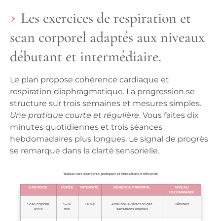
Les exercices de respiration et
scan corporel adaptés aux niveaux
débutant et intermédiaire.
Le plan propose cohérence cardiaque et
respiration diaphragmatique. La progression se
structure sur trois semaines et mesures simples.
Une pratique courte et régulière
. Vous faites dix
minutes quotidiennes et trois séances
hebdomadaires plus longues. Le signal de progrès
se remarque dans la clarté sensorielle.
Tableau des exercices pratiques et indicateurs d’efficacité
EXERCICE
DURÉE
INTENSITÉ
BÉNÉFICE PRINCIPAL
NIVEAU
RECOMMANDÉ
Scan corporel
5–10
Faible
Améliore la détection des
Débutant
assis
min
sensations internes