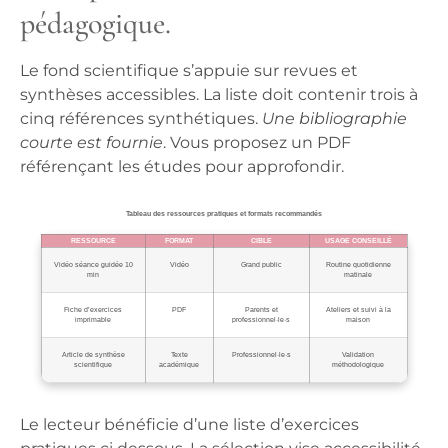
pédagogique.
Le fond scientifique s’appuie sur revues et
synthèses accessibles. La liste doit contenir trois à
cinq références synthétiques.
Une bibliographie
courte est fournie
. Vous proposez un PDF
référençant les études pour approfondir.
Tableau des ressources pratiques et formats recommandés
RESSOURCE
FORMAT
CIBLE
USAGE CONSEILLÉ
Vidéo séance guidée 10
Vidéo
Grand public
Routine quotidienne
min
matinale
Fiche d’exercices
PDF
Parents et
Ateliers et suivi à la
imprimable
professionnel·le·s
maison
Article de synthèse
Texte
Professionnel·le·s
Validation
scientifique
académique
méthodologique
Le lecteur bénéficie d’une liste d’exercices