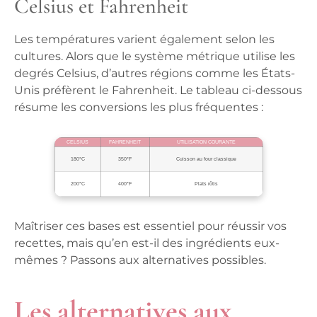
Celsius et Fahrenheit
Les températures varient également selon les
cultures. Alors que le système métrique utilise les
degrés Celsius, d’autres régions comme les États-
Unis préfèrent le Fahrenheit. Le tableau ci-dessous
résume les conversions les plus fréquentes :
CELSIUS
FAHRENHEIT
UTILISATION COURANTE
180°C
350°F
Cuisson au four classique
200°C
400°F
Plats rôtis
Maîtriser ces bases
est essentiel pour réussir vos
recettes, mais qu’en est-il des ingrédients eux-
mêmes ? Passons aux alternatives possibles.
Les alternatives aux