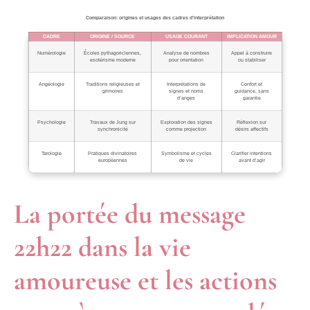
Comparaison: origines et usages des cadres d’interprétation
CADRE
ORIGINE / SOURCE
USAGE COURANT
IMPLICATION AMOUR
Numérologie
Écoles pythagoriciennes,
Analyse de nombres
Appel à construire
esotérisme moderne
pour orientation
ou stabiliser
Angéologie
Traditions religieuses et
Interprétations de
Confort et
grimoires
signes et noms
guidance, sans
d’anges
garantie
Psychologie
Travaux de Jung sur
Exploration des signes
Réflexion sur
synchronicité
comme projection
désirs affectifs
Tarologie
Pratiques divinatoires
Symbolisme et cycles
Clarifier intentions
européennes
de vie
avant d’agir
La portée du message
22h22 dans la vie
amoureuse et les actions