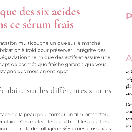
ue des six acides
P
s ce sérum frais
ydratation multicouche unique sur le marché
rication à froid pour préserver l’intégrité des
A
 dégradation thermique des actifs et assure une
ncept de cosmétique fraîche garantit que vous
s stagné des mois en entrepôt.
10 
ori
pla
ulaire sur les différentes strates
enc
Co
son
urface de la peau pour former un film protecteur
ter
culaire
: Ces molécules pénètrent les couches
ses
ion naturelle de collagène.3/
Formes cross-liées
: