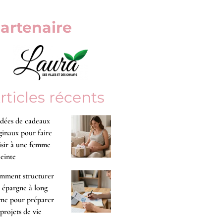
artenaire
rticles récents
idées de cadeaux
ginaux pour faire
isir à une femme
einte
mment structurer
 épargne à long
me pour préparer
 projets de vie