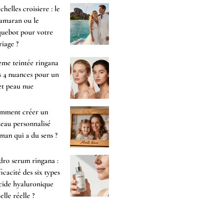
chelles croisiere : le
amaran ou le
uebot pour votre
iage ?
me teintée ringana
es 4 nuances pour un
et peau nue
mment créer un
eau personnalisé
an qui a du sens ?
ro serum ringana :
fficacité des six types
cide hyaluronique
-elle réelle ?