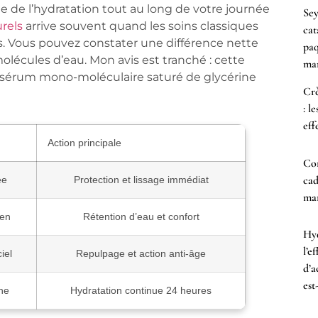
e de l’hydratation tout au long de votre journée
Sey
rels
arrive souvent quand les soins classiques
cat
es. Vous pouvez constater une différence nette
paq
molécules d’eau. Mon avis est tranché : cette
mar
n sérum mono-moléculaire saturé de glycérine
Crè
: l
eff
Action principale
Co
cad
ée
Protection et lissage immédiat
mam
en
Rétention d’eau et confort
Hyd
l’e
iel
Repulpage et action anti-âge
d’a
est
ne
Hydratation continue 24 heures