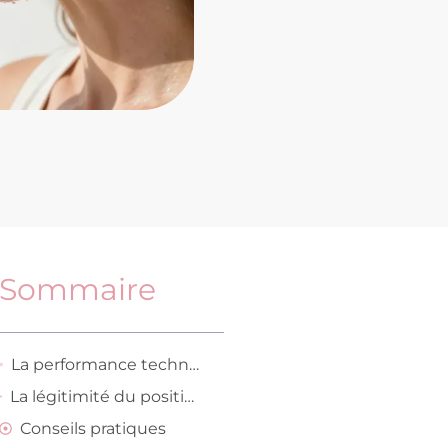
Sommaire
La performance technologique des six acides hyaluroniques contenus dans ce sérum frais
La légitimité du positionnement haut de gamme de la marque Ringana pour les peaux urbaines
Conseils pratiques