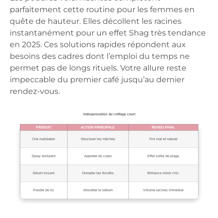
parfaitement cette routine pour les femmes en
quête de hauteur. Elles décollent les racines
instantanément pour un effet Shag très tendance
en 2025. Ces solutions rapides répondent aux
besoins des cadres dont l’emploi du temps ne
permet pas de longs rituels. Votre allure reste
impeccable du premier café jusqu’au dernier
rendez-vous.
Indispensables du coiffage court
PRODUIT
ACTION PRINCIPALE
RENDU FINAL
Cire malléable
Structurer les mèches
Fini mat et naturel
Spray texturant
Apporter du corps
Effet sortie de plage
Sérum lissant
Dompter les frisottis
Brillance miroir chic
Poudre de riz
Absorber le sébum
Volume racines immédiat