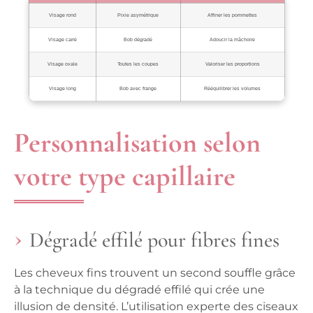
Visage rond
Pixie asymétrique
Affiner les pommettes
Visage carré
Bob dégradé
Adoucir la mâchoire
Visage ovale
Toutes les coupes
Valoriser les proportions
Visage long
Bob avec frange
Rééquilibrer les volumes
Personnalisation selon
votre type capillaire
Dégradé effilé pour fibres fines
Les cheveux fins trouvent un second souffle grâce
à la technique du dégradé effilé qui crée une
illusion de densité. L’utilisation experte des ciseaux