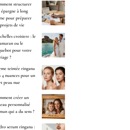
mment structurer
 épargne à long
me pour préparer
 projets de vie
chelles croisiere : le
amaran ou le
uebot pour votre
iage ?
me teintée ringana
es 4 nuances pour un
et peau nue
mment créer un
eau personnalisé
an qui a du sens ?
ro serum ringana :