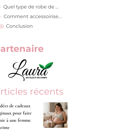
Quel type de robe de mariée à manches longues pour quel type de mariage ?
Comment accessoiriser une robe de mariée à manches longues ?
Conclusion
artenaire
rticles récents
idées de cadeaux
ginaux pour faire
isir à une femme
einte