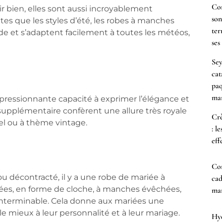
Co
r bien, elles sont aussi incroyablement
son
es que les styles d’été, les robes à manches
ter
e et s’adaptent facilement à toutes les météos,
ses
Sey
cat
paq
mar
ressionnante capacité à exprimer l’élégance et
e supplémentaire confèrent une allure très royale
Crè
mel ou à thème vintage.
: l
eff
Co
u décontracté, il y a une robe de mariée à
cad
ées, en forme de cloche, à manches évêchées,
mam
t interminable. Cela donne aux mariées une
le mieux à leur personnalité et à leur mariage.
Hyd