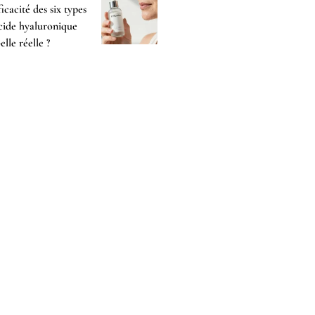
fficacité des six types
cide hyaluronique
-elle réelle ?