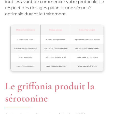
inutiles avant de commencer votre protocole.
Le
respect des dosages garantit une sécurité
optimale durant le traitement.
Médicament concerné
Risque associé
Conseil de sécurité
Contraceptifs oraux
Baisse de la protection
Ajouter une protection barrière
Antidépresseurs chimiques
Surdosage sérotoninergique
Ne jamais mélanger les deux
Anticoagulants
Réduction de l’efficacité
Suivi médical obligatoire
Immunosuppresseurs
Rejet de greffe potentiel
Avis spécialisé requis
Le griffonia produit la
sérotonine