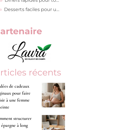
Dîners rapides pour toute la famille
Desserts faciles pour un moment gourmand
artenaire
rticles récents
idées de cadeaux
ginaux pour faire
isir à une femme
einte
mment structurer
 épargne à long