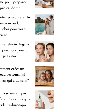
me pour préparer
 projets de vie
chelles croisiere : le
amaran ou le
uebot pour votre
iage ?
me teintée ringana
es 4 nuances pour un
et peau nue
mment créer un
eau personnalisé
an qui a du sens ?
ro serum ringana :
fficacité des six types
cide hyaluronique