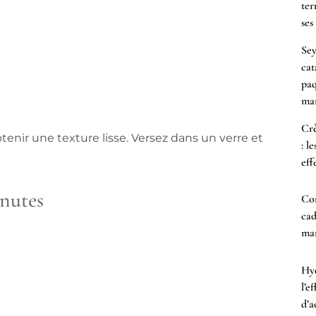
ter
ses
Sey
cat
paq
mar
Crè
tenir une texture lisse. Versez dans un verre et
: l
eff
inutes
Co
cad
mam
Hyd
l’e
d’a