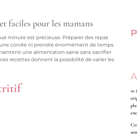
 et faciles pour les mamans
P
e minute est précieuse. Préparer des repas
être une corvée ni prendre énormément de temps.
maintenir une alimentation saine sans sacrifier
es recettes donnent la possibilité de varier les
A
ritif
10 
ori
pla
enc
Co
son