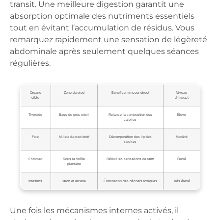
transit. Une meilleure digestion garantit une
absorption optimale des nutriments essentiels
tout en évitant l’accumulation de résidus. Vous
remarquez rapidement une sensation de légèreté
abdominale après seulement quelques séances
régulières.
Organe
Zone du pied
Bénéfice minceur direct
Niveau
cible
d’impact
Thyroïde
Base du gros orteil
Relance la combustion des
Élevé
calories
Foie
Milieu du pied droit
Décomposition des lipides
Modéré
stockés
Estomac
Sous la voûte
Réduit les sensations de faim
Élevé
plantaire
Intestins
Talon et arcade
Élimination des déchets toxiques
Très élevé
Une fois les mécanismes internes activés, il