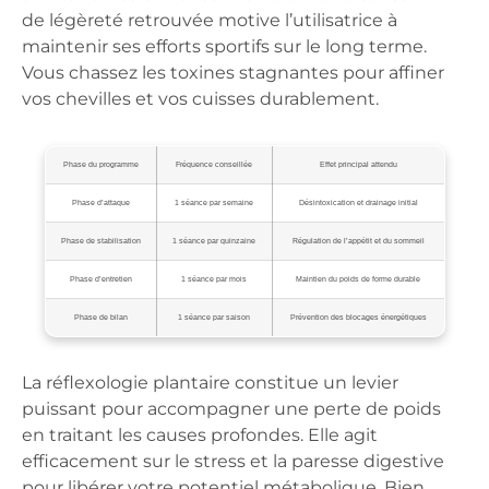
de légèreté retrouvée motive l’utilisatrice à
maintenir ses efforts sportifs sur le long terme.
Vous chassez les toxines stagnantes pour affiner
vos chevilles et vos cuisses durablement.
Phase du programme
Fréquence conseillée
Effet principal attendu
Phase d’attaque
1 séance par semaine
Désintoxication et drainage initial
Phase de stabilisation
1 séance par quinzaine
Régulation de l’appétit et du sommeil
Phase d’entretien
1 séance par mois
Maintien du poids de forme durable
Phase de bilan
1 séance par saison
Prévention des blocages énergétiques
La réflexologie plantaire constitue un levier
puissant pour accompagner une perte de poids
en traitant les causes profondes. Elle agit
efficacement sur le stress et la paresse digestive
pour libérer votre potentiel métabolique. Bien