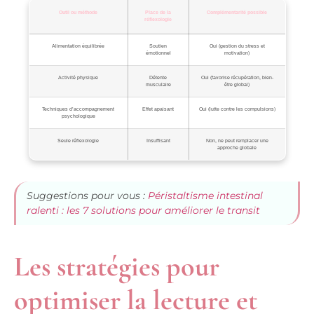
Outil ou méthode
Place de la
Complémentarité possible
réflexologie
Alimentation équilibrée
Soutien
Oui (gestion du stress et
émotionnel
motivation)
Activité physique
Détente
Oui (favorise récupération, bien-
musculaire
être global)
Techniques d’accompagnement
Effet apaisant
Oui (lutte contre les compulsions)
psychologique
Seule réflexologie
Insuffisant
Non, ne peut remplacer une
approche globale
Suggestions pour vous :
Péristaltisme intestinal
ralenti : les 7 solutions pour améliorer le transit
Les stratégies pour
optimiser la lecture et