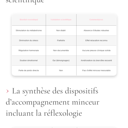
Bienfait revendiqué
Validation scientifique
Commentaires
Stimulation du métabolisme
Non établi
Absence d’études robustes
Diminution du stress
Partielle
Effet relaxation reconnu
Régulation hormonale
Non documentée
Aucune preuve clinique solide
Soutien émotionnel
Oui (témoignages)
Amélioration du bien-être ressenti
Perte de poids directe
Non
Pas d’effet minceur mesurable
La synthèse des dispositifs
d’accompagnement minceur
incluant la réflexologie