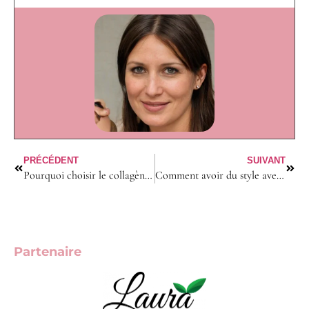
PRÉCÉDENT
SUIVANT
Pourquoi choisir le collagène Peptan pour vos articulations ?
Comment avoir du style avec une robe en automne sans avoir froid ?
Partenaire