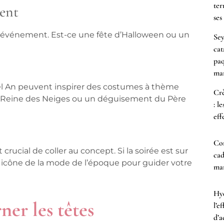
ter
ment
ses
 l’événement. Est-ce une fête d’Halloween ou un
Sey
cat
paq
mar
el An peuvent inspirer des costumes à thème
Crè
ook Reine des Neiges ou un déguisement du Père
: l
eff
Co
rucial de coller au concept. Si la soirée est sur
cad
icône de la mode de l’époque pour guider votre
mam
Hyd
er les têtes
l’e
d’a