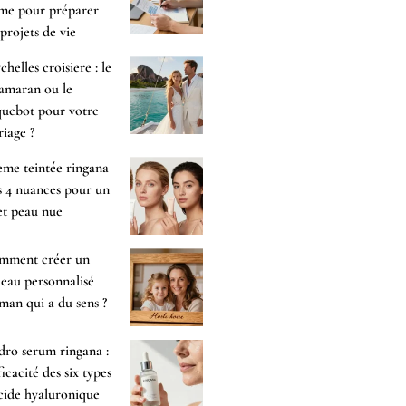
me pour préparer
 projets de vie
chelles croisiere : le
amaran ou le
uebot pour votre
iage ?
me teintée ringana
es 4 nuances pour un
et peau nue
mment créer un
eau personnalisé
an qui a du sens ?
ro serum ringana :
fficacité des six types
cide hyaluronique