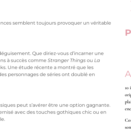
uences semblent toujours provoquer un véritable
P
 déguisement. Que diriez-vous d’incarner une
sions à succès comme
Stranger Things
ou
La
ks. Une étude récente a montré que les
A
des personnages de séries ont doublé en
10 
ori
pla
lassiques peut s’avérer être une option gagnante.
enc
ernisé avec des touches gothiques chic ou en
le.
Co
son