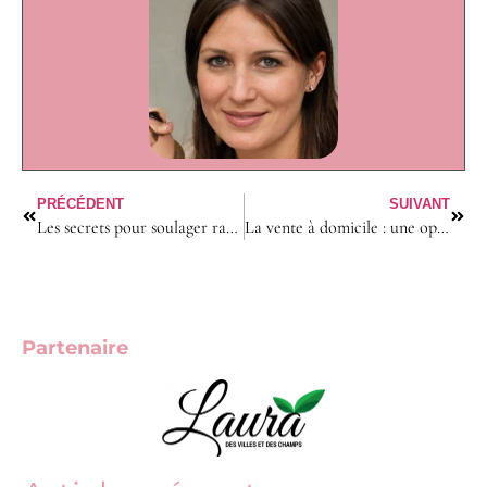
PRÉCÉDENT
SUIVANT
Les secrets pour soulager rapidement les lèvres gonflées : le guide ultime pour les femmes
La vente à domicile : une opportunité à la portée de tous
Partenaire