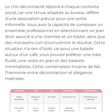
Le chic décontracté répond à chaque contexte
social, car une tenue adaptée au bureau diffère
d’une association prévue pour une sortie
informelle. Vous avez la capacité de composer un
ensemble professionnel en sélectionnant un jean
droit associé à une chemise et un blazer, alors que
des mocassins cuir structureront le résultat. Cette
situation n’a rien d’isolé, car pour une balade
autour d’un café, vous pouvez préférer une robe
fluide, une veste en jean et des baskets
minimalistes. Cette combinaison incarne de fait,
l’harmonie entre décontraction et élégance
maîtrisée.
OCCASION
HAUT
BAS
CHAUSSURES
ACCESSOIRES
Travail
Blouse en
Jean droit
Mocassins cuir
Ceinture fine, sac
décontracté
coton
structuré
Sortie week-
Top en
Pantalon
Baskets
Foulard, cabas
end
maille
bootcut
minimalistes