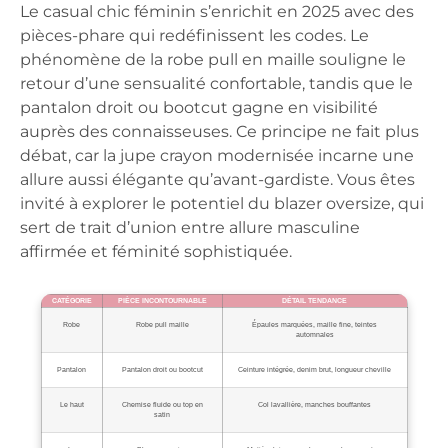
Le casual chic féminin s’enrichit en 2025 avec des
pièces-phare qui redéfinissent les codes. Le
phénomène de la robe pull en maille souligne le
retour d’une sensualité confortable, tandis que le
pantalon droit ou bootcut gagne en visibilité
auprès des connaisseuses. Ce principe ne fait plus
débat, car la jupe crayon modernisée incarne une
allure aussi élégante qu’avant-gardiste. Vous êtes
invité à explorer le potentiel du blazer oversize, qui
sert de trait d’union entre allure masculine
affirmée et féminité sophistiquée.
CATÉGORIE
PIÈCE INCONTOURNABLE
DÉTAIL TENDANCE
Robe
Robe pull maille
Épaules marquées, maille fine, teintes
automnales
Pantalon
Pantalon droit ou bootcut
Ceinture intégrée, denim brut, longueur cheville
Le haut
Chemise fluide ou top en
Col lavallière, manches bouffantes
satin