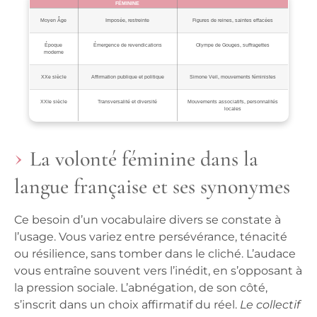
FÉMININE
Moyen Âge
Imposée, restreinte
Figures de reines, saintes effacées
Époque
Émergence de revendications
Olympe de Gouges, suffragettes
moderne
XXe siècle
Affirmation publique et politique
Simone Veil, mouvements féministes
XXIe siècle
Transversalité et diversité
Mouvements associatifs, personnalités
locales
La volonté féminine dans la
langue française et ses synonymes
Ce besoin d’un vocabulaire divers se constate à
l’usage. Vous variez entre
persévérance
, ténacité
ou résilience, sans tomber dans le cliché. L’audace
vous entraîne souvent vers l’inédit, en s’opposant à
la pression sociale. L’abnégation, de son côté,
s’inscrit dans un choix affirmatif du réel.
Le collectif