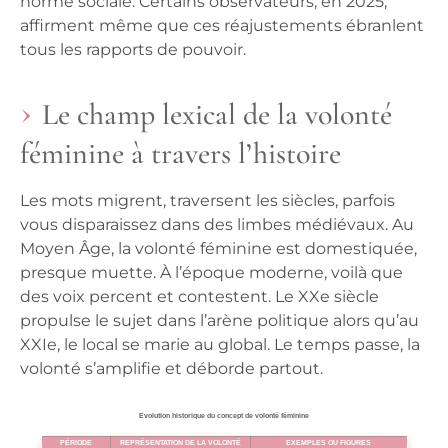
norme sociale. Certains observateurs, en 2025,
affirment même que ces réajustements ébranlent
tous les rapports de pouvoir.
Le champ lexical de la volonté
féminine à travers l’histoire
Les mots migrent, traversent les siècles, parfois
vous disparaissez dans des limbes médiévaux. Au
Moyen Âge, la volonté féminine est domestiquée,
presque muette. À l’époque moderne, voilà que
des voix percent et contestent. Le XXe siècle
propulse le sujet dans l’arène politique alors qu’au
XXIe, le local se marie au global.
Le temps passe, la
volonté s’amplifie
et déborde partout.
Évolution historique du concept de volonté féminine
PÉRIODE
REPRÉSENTATION DE LA VOLONTÉ
EXEMPLES OU FIGURES