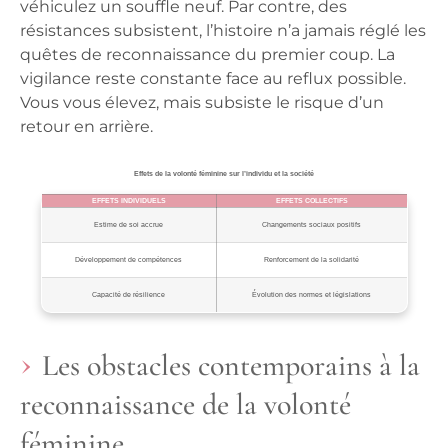
véhiculez un souffle neuf. Par contre, des
résistances subsistent, l’histoire n’a jamais réglé les
quêtes de reconnaissance du premier coup. La
vigilance reste constante face au reflux possible.
Vous vous élevez, mais subsiste le risque d’un
retour en arrière
.
Effets de la volonté féminine sur l’individu et la société
EFFETS INDIVIDUELS
EFFETS COLLECTIFS
Estime de soi accrue
Changements sociaux positifs
Développement de compétences
Renforcement de la solidarité
Capacité de résilience
Évolution des normes et législations
Les obstacles contemporains à la
reconnaissance de la volonté
féminine