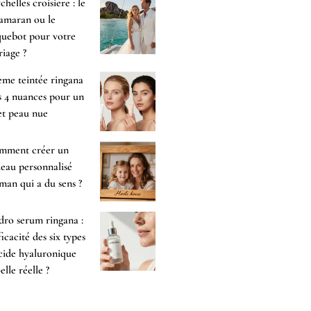
chelles croisiere : le
amaran ou le
uebot pour votre
iage ?
me teintée ringana
es 4 nuances pour un
et peau nue
mment créer un
eau personnalisé
an qui a du sens ?
ro serum ringana :
fficacité des six types
cide hyaluronique
-elle réelle ?