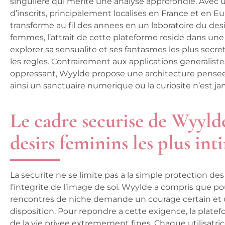
singuliere qui merite une analyse approfondie. Avec
d’inscrits, principalement localises en France et en E
transforme au fil des annees en un laboratoire du desir
femmes, l’attrait de cette plateforme reside dans un
explorer sa sensualite et ses fantasmes les plus sec
les regles. Contrairement aux applications generalist
oppressant, Wyylde propose une architecture pensee pou
ainsi un sanctuaire numerique ou la curiosite n’est j
Le cadre securise de Wyylde 
desirs feminins les plus int
La securite ne se limite pas a la simple protection d
l’integrite de l’image de soi. Wyylde a compris que p
rencontres de niche demande un courage certain et u
disposition. Pour repondre a cette exigence, la plate
de la vie privee extremement fines. Chaque utilisatric