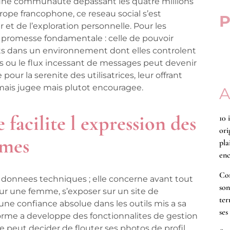
 une communaute depassant les quatre millions
urope francophone, ce reseau social s’est
P
 et de l’exploration personnelle. Pour les
e promesse fondamentale : celle de pouvoir
rets dans un environnement dont elles controlent
es ou le flux incessant de messages peut devenir
r la serenite des utilisatrices, leur offrant
amais jugee mais plutot encouragee.
A
facilite l expression des
10 
ori
imes
pla
enc
Co
es donnees techniques ; elle concerne avant tout
son
our une femme, s’exposer sur un site de
ter
ne confiance absolue dans les outils mis a sa
ses
forme a developpe des fonctionnalites de gestion
e peut decider de flouter ses photos de profil