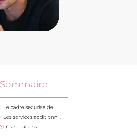
Sommaire
Le cadre securise de Wyylde facilite l expression des desirs feminins les plus intimes
Les services additionnels enrichissent l experience globale des utilisatrices actives
Clarifications