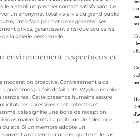
Sey
lle a etabli un premier contact satisfaisant. Ce
cat
er un anonymat total vis-a-vis du grand public
paq
outre, l’interface permet de segmenter ses
mar
ement prives, garantissant ainsi que seules les
Crè
de la galerie personnelle.
: l
eff
n environnement respectueux et
Co
cad
de moderation proactive. Contrairement a de
mam
algorithmes parfois defaillants, Wyylde emploie
en temps reel. Cette presence humaine assure
Hyd
llicitations agressives sont detectes et
l’e
emme, cela signifie une boite de reception
d’a
dividus malveillants. La politique de tolerance
est
on du site. Si un membre adopte un
 souvent a declencher une enquete et, le cas