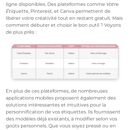
ligne disponibles. Des plateformes comme
Votre
Étiquette
, Pinterest, et Canva permettent de
libérer votre créativité tout en restant gratuit. Mais
comment débuter et choisir le bon outil ? Voyons
de plus près :
PLATEFORME
FACILITÉ D’UTILISATION
COÛT
OPTIONS DE PERSONNALISATION
Votre Étiquette
Très facile
Gratuit
Nom et Message
Pinterest
Modérée
Gratuit
Nom et Image
Canva
Facile
Gratuit
Vaste gamme de modèles
En plus de ces plateformes, de nombreuses
applications mobiles proposent également des
solutions intéressantes et intuitives pour la
personnification de vos étiquettes. Ils fournissent
des modèles déjà existants, à modifier selon vos
goûts personnels. Que vous soyez pressé ou en