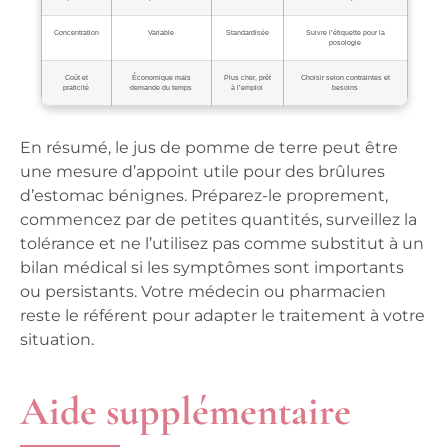
Concentration
Variable
Standardisée
Suivre l’étiquette pour la
posologie
Coût et
Économique mais
Plus cher, prêt
Choisir selon contraintes et
praticité
demande du temps
à l’emploi
besoins
En résumé, le jus de pomme de terre peut être
une mesure d’appoint utile pour des brûlures
d’estomac bénignes. Préparez-le proprement,
commencez par de petites quantités, surveillez la
tolérance et ne l’utilisez pas comme substitut à un
bilan médical si les symptômes sont importants
ou persistants. Votre médecin ou pharmacien
reste le référent pour adapter le traitement à votre
situation.
Aide supplémentaire