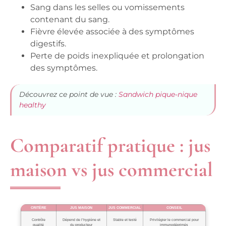
Sang dans les selles ou vomissements
contenant du sang.
Fièvre élevée associée à des symptômes
digestifs.
Perte de poids inexpliquée et prolongation
des symptômes.
Découvrez ce point de vue :
Sandwich pique-nique
healthy
Comparatif pratique : jus
maison vs jus commercial
CRITÈRE
JUS MAISON
JUS COMMERCIAL
CONSEIL
Contrôle
Dépend de l’hygiène et
Stable et testé
Privilégier le commercial pour
qualité
du producteur
immunodéprimés