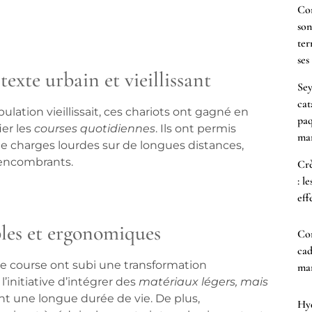
Co
son
ter
ses
exte urbain et vieillissant
Sey
cat
lation vieillissait, ces chariots ont gagné en
paq
ier les
courses quotidiennes
. Ils ont permis
mar
e charges lourdes sur de longues distances,
s encombrants.
Crè
: l
eff
bles et ergonomiques
Co
cad
 de course ont subi une transformation
mam
 l’initiative d’intégrer des
matériaux légers, mais
ant une longue durée de vie. De plus,
Hyd