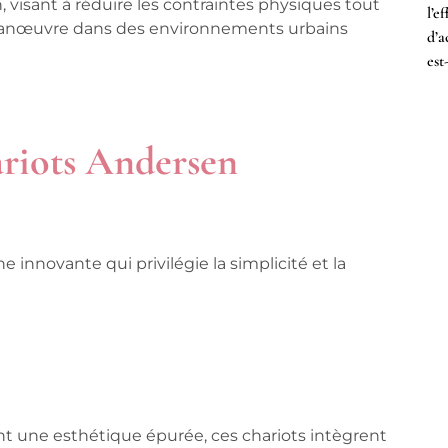
 visant à réduire les contraintes physiques tout
l’e
e manœuvre dans des environnements urbains
d’a
est
hariots Andersen
 innovante qui privilégie la simplicité et la
ant
une esthétique épurée
, ces chariots intègrent