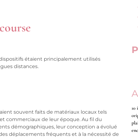
 course
P
dispositifs étaient principalement utilisés
ngues distances.
A
10 
étaient souvent
faits de matériaux locaux tels
ori
s et commerciaux de leur époque. Au fil du
pla
ments démographiques, leur conception a évolué
enc
des déplacements fréquents et à la nécessité de