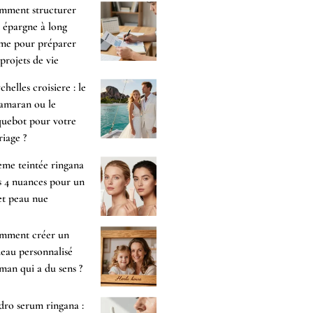
mment structurer
 épargne à long
me pour préparer
 projets de vie
chelles croisiere : le
amaran ou le
uebot pour votre
iage ?
me teintée ringana
es 4 nuances pour un
et peau nue
mment créer un
eau personnalisé
an qui a du sens ?
ro serum ringana :