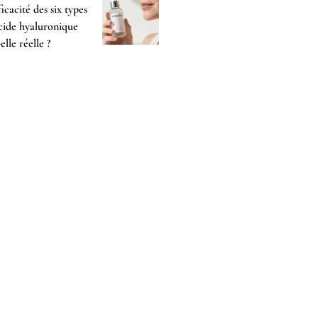
fficacité des six types
cide hyaluronique
-elle réelle ?