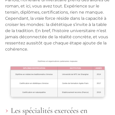
roman, et ici, vous avez tout. Expérience sur le
terrain, diplômes, certifications, rien ne manque.
Cependant, la vraie force réside dans la capacité à
croiser les mondes : la diététique s’invite à la table
de la tradition. En bref, l’histoire universitaire n’est
jamais déconnectée de la réalité concrète, et vous
ressentez aussitôt que chaque étape ajoute de la
cohérence.
Diplômes et organisations partenaires majeures
DIPLÔME/CERTIFICATION
INSTITUTION
ANNÉE
Diplôme en médecine traditionnelle chinoise
Université de MTC de Shanghai
2014
Certification en diététique chinoise
Centre de formation Agrée Paris
2017
Certification en naturopathie
Etablissement reconnu (France)
2019
Les spécialités exercées en