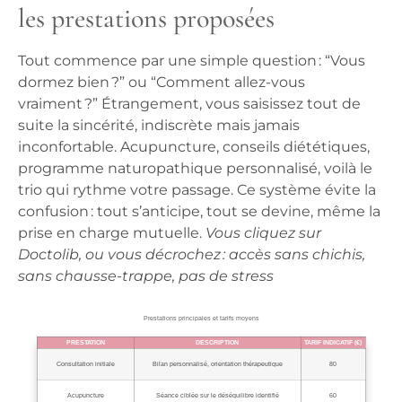
les prestations proposées
Tout commence par une simple question : “Vous
dormez bien ?” ou “Comment allez-vous
vraiment ?” Étrangement, vous saisissez tout de
suite la sincérité, indiscrète mais jamais
inconfortable. Acupuncture, conseils diététiques,
programme naturopathique personnalisé, voilà le
trio qui rythme votre passage. Ce système évite la
confusion : tout s’anticipe, tout se devine, même la
prise en charge mutuelle.
Vous cliquez sur
Doctolib, ou vous décrochez : accès sans chichis,
sans chausse-trappe, pas de stress
Prestations principales et tarifs moyens
PRESTATION
DESCRIPTION
TARIF INDICATIF (€)
Consultation initiale
Bilan personnalisé, orientation thérapeutique
80
Acupuncture
Séance ciblée sur le déséquilibre identifié
60