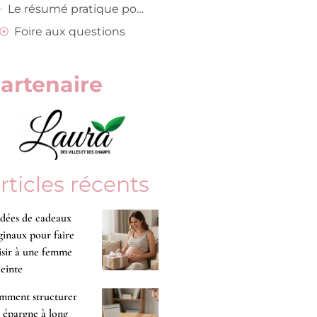
Le résumé pratique pour choisir rapidement une combinaison selon votre situation
Foire aux questions
artenaire
rticles récents
idées de cadeaux
ginaux pour faire
isir à une femme
einte
mment structurer
 épargne à long