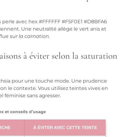
ris perle avec hex #FFFFFF #F5F0E1 #D8BFA6
tiennent.
Une neutralité allège le vert anis et
lue sur la carnation.
aisons à éviter selon la saturation
u fuchsia pour une touche mode. Une prudence
on le contexte. Vous utilisez teintes vives en
el féminise sans agresser.
x et conseils d’usage
RCHE
À ÉVITER AVEC CETTE TEINTE