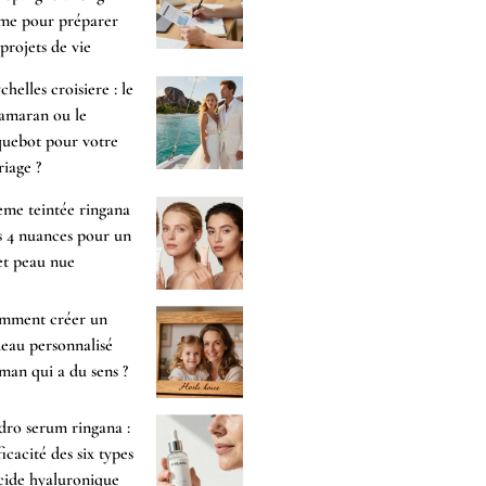
me pour préparer
 projets de vie
chelles croisiere : le
amaran ou le
uebot pour votre
iage ?
me teintée ringana
es 4 nuances pour un
et peau nue
mment créer un
eau personnalisé
an qui a du sens ?
ro serum ringana :
fficacité des six types
cide hyaluronique