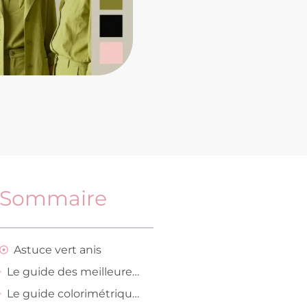
Sommaire
Astuce vert anis
Le guide des meilleures associations de couleur avec un vêtement vert anis selon l’occasion
Le guide colorimétrique et matière pour savoir quelles teintes choisir selon le teint et la texture