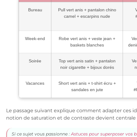
Bureau
Pull vert anis + pantalon chino
V
camel + escarpins nude
Week-end
Robe vert anis + veste jean +
Ve
baskets blanches
deni
Soirée
Top vert anis satin + pantalon
Ve
noir cigarette + bijoux dorés
n
Vacances
Short vert anis + t-shirt écru +
sandales en jute
#
Le passage suivant explique comment adapter ces idée
notion de saturation et de contraste devient centrale p
Si ce sujet vous passionne :
Astuces pour superposer vos 