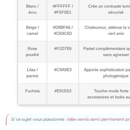
Blanc /
#FFFFFF /
Crée un contraste lum
écru
#F5F0E1
sécurisé
Beige /
#D8BFA6 /
Chaleureux, atténue la v
camel
#C69C6D
vert anis
Rose
#F2D7E6
Pastel complémentaire qu
poudré
sans agresser
Lilas /
#C9A9E3
Apporte sophistication pa
parme
photogénique
Fuchsia
#E91E63
Touche mode forte 
accessoires et looks a
Si ce sujet vous passionne :
Idée vernis semi permanent p