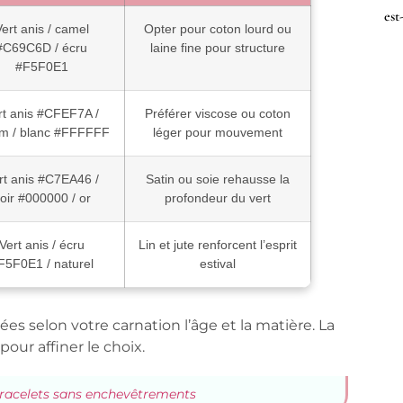
est
ert anis / camel
Opter pour coton lourd ou
#C69C6D / écru
laine fine pour structure
#F5F0E1
rt anis #CFEF7A /
Préférer viscose ou coton
m / blanc #FFFFFF
léger pour mouvement
rt anis #C7EA46 /
Satin ou soie rehausse la
oir #000000 / or
profondeur du vert
Vert anis / écru
Lin et jute renforcent l’esprit
F5F0E1 / naturel
estival
s selon votre carnation l’âge et la matière. La
our affiner le choix.
bracelets sans enchevêtrements