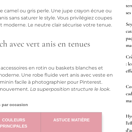
ter
e camel ou gris perle. Une jupe crayon écrue ou
ses
nis sans saturer le style. Vous privilégiez coupes
Sey
 et moderne.
Le neutre clair sécurise votre tenue.
cat
paq
h avec vert anis en tenues
mar
Crè
: l
ccessoires en rotin ou baskets blanches et
eff
moderne. Une robe fluide vert anis avec veste en
minin facile à photographier pour Pinterest.
Co
u mouvement.
La superposition structure le look.
cad
mam
 par occasion
Hyd
COULEURS
ASTUCE MATIÈRE
l’e
PRINCIPALES
d’a