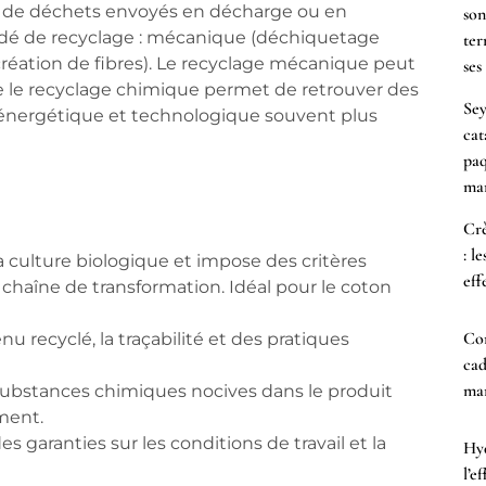
es de déchets envoyés en décharge ou en
son
océdé de recyclage : mécanique (déchiquetage
ter
réation de fibres). Le recyclage mécanique peut
ses
 que le recyclage chimique permet de retrouver des
Sey
ût énergétique et technologique souvent plus
cat
paq
mar
Crè
: l
a culture biologique et impose des critères
eff
chaîne de transformation. Idéal pour le coton
Co
nu recyclé, la traçabilité et des pratiques
cad
mam
substances chimiques nocives dans le produit
ement.
es garanties sur les conditions de travail et la
Hyd
l’e