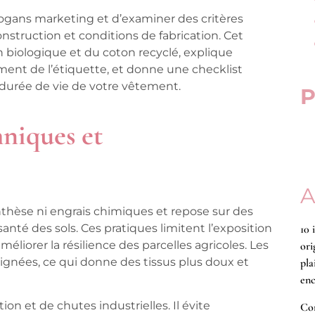
logans marketing et d’examiner des critères
onstruction et conditions de fabrication. Cet
on biologique et du coton recyclé, explique
ent de l’étiquette, et donne une checklist
 durée de vie de votre vêtement.
P
hniques et
A
nthèse ni engrais chimiques et repose sur des
 santé des sols. Ces pratiques limitent l’exposition
10 
éliorer la résilience des parcelles agricoles. Les
ori
ignées, ce qui donne des tissus plus doux et
pla
enc
n et de chutes industrielles. Il évite
Co