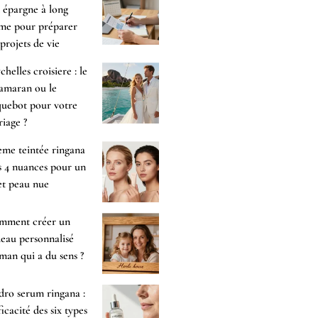
 épargne à long
me pour préparer
 projets de vie
chelles croisiere : le
amaran ou le
uebot pour votre
iage ?
me teintée ringana
es 4 nuances pour un
et peau nue
mment créer un
eau personnalisé
an qui a du sens ?
ro serum ringana :
fficacité des six types